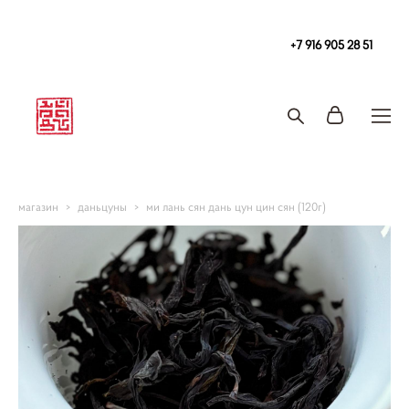
Чайная
в Москве Tea108 м. Китай-Город, Покровка 2/1с2
+7 916 905 28 51
Запись на чайную церемонию и чаепитие
магазин
>
даньцуны
>
ми лань сян дань цун цин сян (120г)