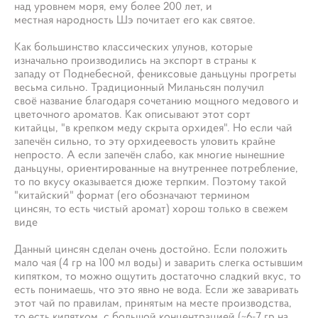
над уровнем моря, ему более 200 лет, и
местная народность Шэ почитает его как святое.
Как большинство классических улунов, которые
изначально производились на экспорт в страны к
западу от Поднебесной, фениксовые даньцуны прогреты
весьма сильно. Традиционный Миланьсян получил
своё название благодаря сочетанию мощного медового и
цветочного ароматов. Как описывают этот сорт
китайцы, "в крепком меду скрыта орхидея". Но если чай
запечён сильно, то эту орхидеевость уловить крайне
непросто. А если запечён слабо, как многие нынешние
даньцуны, ориентированные на внутреннее потребление,
то по вкусу оказывается дюже терпким. Поэтому такой
"китайский" формат (его обозначают термином
цинсян, то есть чистый аромат) хорош только в свежем
виде
Данный цинсян сделан очень достойно. Если положить
мало чая (4 гр на 100 мл воды) и заварить слегка остывшим
кипятком, то можно ощутить достаточно сладкий вкус, то
есть понимаешь, что это явно не вода. Если же заваривать
этот чай по правилам, принятым на месте производства,
то есть кипятком, с большой концентрацией (~6-7 гр на