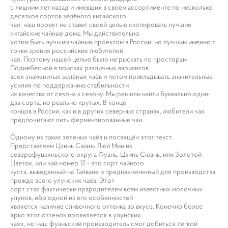
с лишним лет назад и имевших в своём ассортименте по несколько
десятков сортов зелёного китайского
чая, наш проект не ставит своей целью скопировать лучшие
китайские чайные дома. Мы действительно
хотим быть лучшим чайным проектом в России, но лучшим именно с
точки зрения российских любителей
чая. Поэтому нашей целью было не рыскать по просторам
Поднебесной в поисках различных вариантов
всех знаменитых зелёных чаёв и потом прикладывать значительные
усилия по поддержанию стабильности
их качества от сезона к сезону. Мы решили найти буквально один-
два сорта, но реально крутых. В конце
концов в России, как и в других северных странах, любители чая
предпочитают пить ферментированные чаи.
Одному из таких зеленых чаёв и посвящён этот текст.
Представляем Цзинь Сюань Люй Мин из
северофуцзяньского округа Фуань. Цзинь Сюань, или Золотой
Цветок, или чай номер 12 - это сорт чайного
куста, выведенный на Тайване и предназначенный для производства
прежде всего улунских чаёв. Этот
сорт стал фактически прародителем всем известных молочных
улунов, ибо одной из его особенностей
является наличие сливочного оттенка во вкусе. Конечно более
ярко этот оттенок проявляется в улунских
чаях, но наш фуаньский производитель смог добиться лёгкой