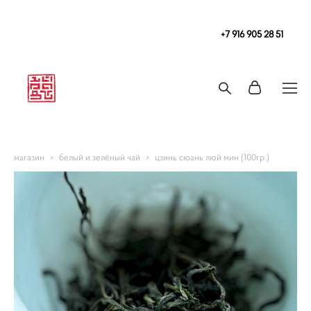
Чайная
в Москве Tea108 м. Китай-Город, Покровка 2/1с2
+7 916 905 28 51
Запись на чайную церемонию и чаепитие
магазин
>
белый и зелёный чай
>
цзинь сюань люй мин (100гр.)