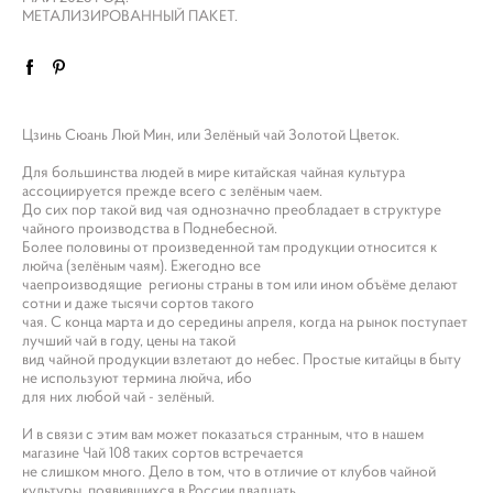
МЕТАЛИЗИРОВАННЫЙ ПАКЕТ.
Цзинь Сюань Люй Мин, или Зелёный чай Золотой Цветок.
Для большинства людей в мире китайская чайная культура
ассоциируется прежде всего с зелёным чаем.
До сих пор такой вид чая однозначно преобладает в структуре
чайного производства в Поднебесной.
Более половины от произведенной там продукции относится к
люйча (зелёным чаям). Ежегодно все
чаепроизводящие регионы страны в том или ином объёме делают
сотни и даже тысячи сортов такого
чая. С конца марта и до середины апреля, когда на рынок поступает
лучший чай в году, цены на такой
вид чайной продукции взлетают до небес. Простые китайцы в быту
не используют термина люйча, ибо
для них любой чай - зелёный.
И в связи с этим вам может показаться странным, что в нашем
магазине Чай 108 таких сортов встречается
не слишком много. Дело в том, что в отличие от клубов чайной
культуры, появившихся в России двадцать