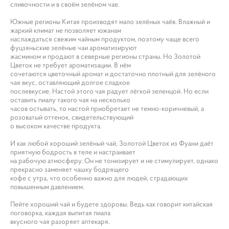
сливочности и в своём зелёном чае.
Южные регионы Китая производят мало зелёных чаёв. Влажный и
жаркий климат не позволяет южанам
наслаждаться свежим чайным продуктом, поэтому чаще всего
фуцзяньские зелёные чаи ароматизируют
жасмином и продают в северные регионы страны. Но Золотой
Цветок не требует ароматизации. В нём
сочетаются цветочный аромат и достаточно плотный для зелёного
чая вкус, оставляющий долгое сладкое
послевкусие. Настой этого чая радует лёгкой зеленцой. Но если
оставить пиалу такого чая на несколько
часов остывать, то настой приобретает не темно-коричневый, а
розоватый оттенок, свидетельствующий
о высоком качестве продукта.
И как любой хороший зелёный чай, Золотой Цветок из Фуани даёт
приятную бодрость в теле и настраивает
на рабочую атмосферу. Он не тонизирует и не стимулирует, однако
прекрасно заменяет чашку бодрящего
кофе с утра, что особенно важно для людей, страдающих
повышенным давлением.
Пейте хороший чай и будете здоровы. Ведь как говорит китайская
поговорка, каждая выпитая пиала
вкусного чая разоряет аптекаря.