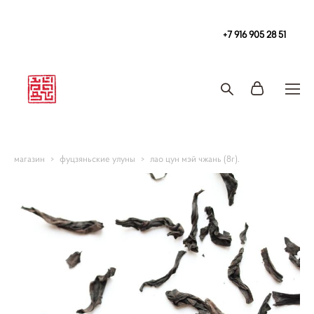
Чайная
в Москве Tea108 м. Китай-Город, Покровка 2/1с2
+7 916 905 28 51
Запись на чайную церемонию и чаепитие
магазин
>
фуцзяньские улуны
>
лао цун мэй чжань (8г).