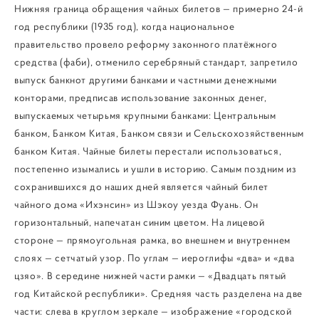
Нижняя граница обращения чайных билетов — примерно 24-й
год республики (1935 год), когда национальное
правительство провело реформу законного платёжного
средства (фаби), отменило серебряный стандарт, запретило
выпуск банкнот другими банками и частными денежными
конторами, предписав использование законных денег,
выпускаемых четырьмя крупными банками: Центральным
банком, Банком Китая, Банком связи и Сельскохозяйственным
банком Китая. Чайные билеты перестали использоваться,
постепенно изымались и ушли в историю. Самым поздним из
сохранившихся до наших дней является чайный билет
чайного дома «Ихэнсин» из Шэкоу уезда Фуань. Он
горизонтальный, напечатан синим цветом. На лицевой
стороне — прямоугольная рамка, во внешнем и внутреннем
слоях — сетчатый узор. По углам — иероглифы «два» и «два
цзяо». В середине нижней части рамки — «Двадцать пятый
год Китайской республики». Средняя часть разделена на две
части: слева в круглом зеркале — изображение «городской