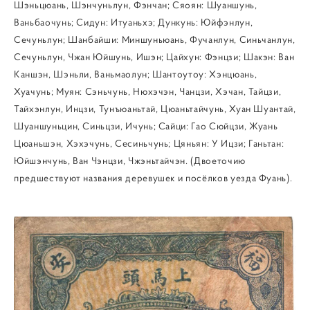
Шэньцюань, Шэнчуньлун, Фэнчан; Сяоян: Шуаншунь,
Ваньбаочунь; Сидун: Итуаньхэ; Дункунь: Юйфэнлун,
Сечуньлун; Шанбайши: Миншуньюань, Фучанлун, Синьчанлун,
Сечуньлун, Чжан Юйшунь, Ишэн; Цайхун: Фэнцзи; Шакэн: Ван
Каншэн, Шэньли, Ваньмаолун; Шантоутоу: Хэнцюань,
Хуачунь; Муян: Сэньчунь, Нюхэчэн, Чанцзи, Хэчан, Тайцзи,
Тайхэнлун, Инцзи, Тунъюаньтай, Цюаньтайчунь, Хуан Шуантай,
Шуаншуньцин, Синьцзи, Ичунь; Сайци: Гао Сюйцзи, Жуань
Цюаньшэн, Хэхэчунь, Сесиньчунь; Цяньян: У Ицзи; Ганьтан:
Юйшэнчунь, Ван Чэнцзи, Чжэньтайчэн. (Двоеточию
предшествуют названия деревушек и посёлков уезда Фуань).