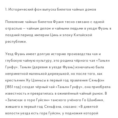
1. Исторический фон выпуска билетов чайных домов
Появление чайных билетов Фуаня тесно связано с одной
отраслью — чайным делом и чайными людьми в уезде Фуань в
поздний период империи Цинь и эпоху Китайской
республики.
Уезд Фуань имеет долгую историю производства чая и
глубокую чайную культуру, это родина чёрного чая «Таньян
Гунфу». Таньян (деревня в уезде Фуань) изначально была
неприметной маленькой деревушкой, но после того, как
крестьянин Ху Цзиньсы в первый год правления Сяньфэн
(1851 год) создал чёрный чай «Таньян Гунфу», она приобрела
известность и превратилась в оживлённый чайный рынок. В
«Записках о горе Гуйсян» танского учёного Го Шанбиня,
жившего в первый год Сяньфэна, сказано: «В девятой
волости уезда есть гора Гуйсян, у подножия которой