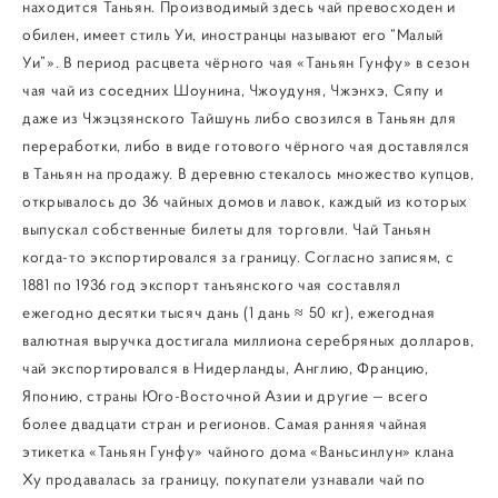
находится Таньян. Производимый здесь чай превосходен и
обилен, имеет стиль Уи, иностранцы называют его “Малый
Уи”». В период расцвета чёрного чая «Таньян Гунфу» в сезон
чая чай из соседних Шоунина, Чжоудуня, Чжэнхэ, Сяпу и
даже из Чжэцзянского Тайшунь либо свозился в Таньян для
переработки, либо в виде готового чёрного чая доставлялся
в Таньян на продажу. В деревню стекалось множество купцов,
открывалось до 36 чайных домов и лавок, каждый из которых
выпускал собственные билеты для торговли. Чай Таньян
когда-то экспортировался за границу. Согласно записям, с
1881 по 1936 год экспорт танъянского чая составлял
ежегодно десятки тысяч дань (1 дань ≈ 50 кг), ежегодная
валютная выручка достигала миллиона серебряных долларов,
чай экспортировался в Нидерланды, Англию, Францию,
Японию, страны Юго-Восточной Азии и другие — всего
более двадцати стран и регионов. Самая ранняя чайная
этикетка «Таньян Гунфу» чайного дома «Ваньсинлун» клана
Ху продавалась за границу, покупатели узнавали чай по