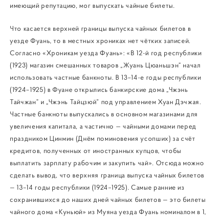
имеющий репутацию, мог выпускать чайные билеты.
Что касается верхней границы выпуска чайных билетов в
уезде Фуань, то в местных хрониках нет чётких записей.
Согласно «Хроникам уезда Фуань»: «В 12-й год республики
(1923) магазин смешанных товаров „Жуань Цюаньшэн“ начал
использовать частные банкноты. В 13–14-е годы республики
(1924–1925) в Фуане открылись банкирские дома „Чжэнь
Тайчжан“ и „Чжэнь Тайцзюй“ под управлением Хуан Дэчжая.
Частные банкноты выпускались в основном магазинами для
увеличения капитала, а частично — чайными домами перед
праздником Цинмин (Днём поминовения усопших) за счёт
кредитов, полученных от иностранных купцов, чтобы
выплатить зарплату рабочим и закупить чай». Отсюда можно
сделать вывод, что верхняя граница выпуска чайных билетов
— 13–14 годы республики (1924–1925). Самые ранние из
сохранившихся до наших дней чайных билетов — это билеты
чайного дома «Куньюй» из Муяна уезда Фуань номиналом в 1,