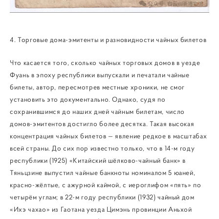
4. Торговые дома-эмитенты и разновидности чайных билетов
Что касается того, сколько чайных торговых домов в уезде
Фуань в эпоху республики выпускали и печатали чайные
билеты, автор, пересмотрев местные хроники, не смог
установить это документально. Однако, судя по
сохранившимся до наших дней чайным билетам, число
домов-эмитентов достигло более десятка. Такая высокая
концентрация чайных билетов — явление редкое в масштабах
всей страны. До сих пор известно только, что в 14-м году
республики (1925) «Китайский шёлково-чайный банк» в
Тяньцзине выпустил чайные банкноты номиналом 5 юаней,
красно-жёлтые, с ажурной каймой, с иероглифом «пять» по
четырём углам; в 22-м году республики (1932) чайный дом
«Ихэ чахао» из Гаотана уезда Цимэнь провинции Аньхой