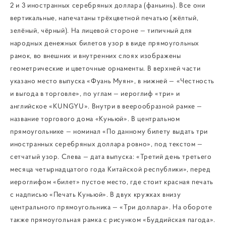
2 и 3 иностранных серебряных доллара (фаньинь). Все они
вертикальные, напечатаны трёхцветной печатью (жёлтый,
зелёный, чёрный). На лицевой стороне — типичный для
народных денежных билетов узор в виде прямоугольных
рамок, во внешних и внутренних слоях изображены
геометрические и цветочные орнаменты. В верхней части
указано место выпуска «Фуань Муян», в нижней — «Честность
и выгода в торговле», по углам — иероглиф «три» и
английское «KUNGYU». Внутри в веерообразной рамке —
название торгового дома «Куньюй». В центральном
прямоугольнике — номинал «По данному билету выдать три
иностранных серебряных доллара ровно», под текстом —
сетчатый узор. Слева — дата выпуска: «Третий день третьего
месяца четырнадцатого года Китайской республики», перед
иероглифом «билет» пустое место, где стоит красная печать
с надписью «Печать Куньюй». В двух кружках внизу
центрального прямоугольника — «Три доллара». На обороте
также прямоугольная рамка с рисунком «Буддийская пагода».