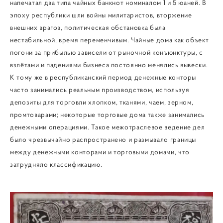
напечатал два типа чайных банкнот номиналом 1 и 5 юаней. В
эпоху республики шли войны милитаристов, вторжение
внешних врагов, политическая обстановка была
нестабильной, время переменчивым. Чайные дома как объект
погони за прибылью зависели от рыночной конъюнктуры, с
взлётами и падениями бизнеса постоянно менялись вывески.
К тому же в республиканский период денежные конторы
часто занимались реальным производством, используя
депозиты для торговли хлопком, тканями, чаем, зерном,
промтоварами; некоторые торговые дома также занимались
денежными операциями. Такое межотраслевое ведение дел
было чрезвычайно распространено и размывало границы
между денежными конторами и торговыми домами, что
затрудняло классификацию.