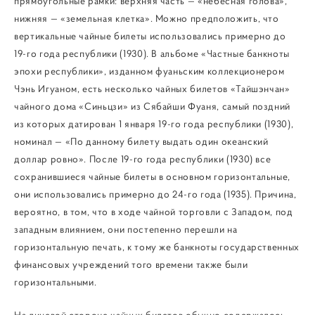
прямоугольные рамки: верхняя часть — «небесная голова»,
нижняя — «земельная клетка». Можно предположить, что
вертикальные чайные билеты использовались примерно до
19-го года республики (1930). В альбоме «Частные банкноты
эпохи республики», изданном фуаньским коллекционером
Чэнь Игуаном, есть несколько чайных билетов «Тайшэнчан»
чайного дома «Синьцзи» из Сябайши Фуаня, самый поздний
из которых датирован 1 января 19-го года республики (1930),
номинал — «По данному билету выдать один океанский
доллар ровно». После 19-го года республики (1930) все
сохранившиеся чайные билеты в основном горизонтальные,
они использовались примерно до 24-го года (1935). Причина,
вероятно, в том, что в ходе чайной торговли с Западом, под
западным влиянием, они постепенно перешли на
горизонтальную печать, к тому же банкноты государственных
финансовых учреждений того времени также были
горизонтальными.