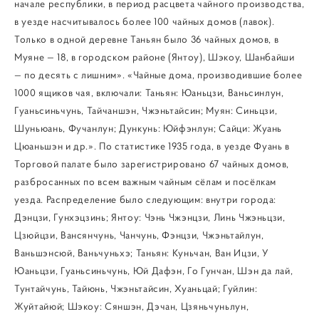
начале республики, в период расцвета чайного производства,
в уезде насчитывалось более 100 чайных домов (лавок).
Только в одной деревне Таньян было 36 чайных домов, в
Муяне — 18, в городском районе (Янтоу), Шэкоу, Шанбайши
— по десять с лишним». «Чайные дома, производившие более
1000 ящиков чая, включали: Таньян: Юаньцзи, Ваньсинлун,
Гуаньсиньчунь, Тайчаншэн, Чжэньтайсин; Муян: Синьцзи,
Шуньюань, Фучанлун; Дункунь: Юйфэнлун; Сайци: Жуань
Цюаньшэн и др.». По статистике 1935 года, в уезде Фуань в
Торговой палате было зарегистрировано 67 чайных домов,
разбросанных по всем важным чайным сёлам и посёлкам
уезда. Распределение было следующим: внутри города:
Дэнцзи, Гунхэцзинь; Янтоу: Чэнь Чжэнцзи, Линь Чжэньцзи,
Цзюйцзи, Вансянчунь, Чанчунь, Фэнцзи, Чжэньтайлун,
Ваньшэнсюй, Ваньчуньхэ; Таньян: Куньчан, Ван Ицзи, У
Юаньцзи, Гуаньсиньчунь, Юй Дафэн, Го Гунчан, Шэн да лай,
Тунтайчунь, Тайюнь, Чжэньтайсин, Хуаньцай; Гуйлин:
Жуйтайюй; Шэкоу: Сяншэн, Дэчан, Цзяньчуньлун,