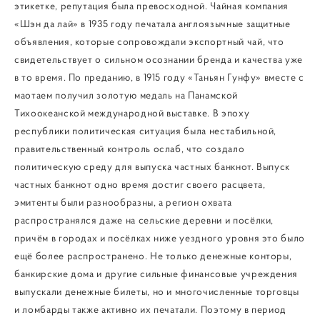
этикетке, репутация была превосходной. Чайная компания
«Шэн да лай» в 1935 году печатала англоязычные защитные
объявления, которые сопровождали экспортный чай, что
свидетельствует о сильном осознании бренда и качества уже
в то время. По преданию, в 1915 году «Таньян Гунфу» вместе с
маотаем получил золотую медаль на Панамской
Тихоокеанской международной выставке. В эпоху
республики политическая ситуация была нестабильной,
правительственный контроль ослаб, что создало
политическую среду для выпуска частных банкнот. Выпуск
частных банкнот одно время достиг своего расцвета,
эмитенты были разнообразны, а регион охвата
распространялся даже на сельские деревни и посёлки,
причём в городах и посёлках ниже уездного уровня это было
ещё более распространено. Не только денежные конторы,
банкирские дома и другие сильные финансовые учреждения
выпускали денежные билеты, но и многочисленные торговцы
и ломбарды также активно их печатали. Поэтому в период