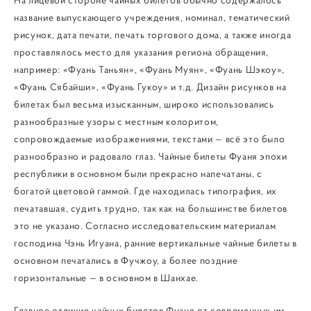
На лицевой стороне чайных билетов обычно содержалось
название выпускающего учреждения, номинал, тематический
рисунок, дата печати, печать торгового дома, а также иногда
проставлялось место для указания региона обращения,
например: «Фуань Таньян», «Фуань Муян», «Фуань Шэкоу»,
«Фуань Сябайши», «Фуань Гукоу» и т.д. Дизайн рисунков на
билетах был весьма изысканным, широко использовались
разнообразные узоры с местным колоритом,
сопровождаемые изображениями, текстами — всё это было
разнообразно и радовало глаз. Чайные билеты Фуаня эпохи
республики в основном были прекрасно напечатаны, с
богатой цветовой гаммой. Где находилась типография, их
печатавшая, судить трудно, так как на большинстве билетов
это не указано. Согласно исследовательским материалам
господина Чэнь Игуана, ранние вертикальные чайные билеты в
основном печатались в Фучжоу, а более поздние
горизонтальные — в основном в Шанхае.
Главное отличие чайных билетов Фуаня от современных им