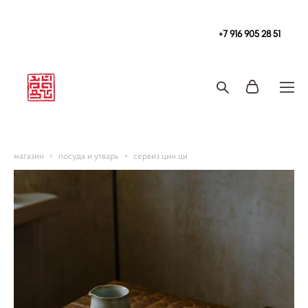
Чайная
в Москве Tea108 м. Китай-Город, Покровка 2/1с2
+7 916 905 28 51
Запись на чайную церемонию и чаепитие
магазин
>
посуда и утварь
>
сервиз цин ци