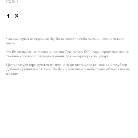
2012 Г.
Чайный сервиз из керамики Жу Яо включает в себя гайвань, чахай и четыре
пиалы.
Жу Яо появилась в период династии Сун, около 1100 года и производилась в
течении короткого периода временя для императорского двора.
Цвета глазури варьируются от зеленого до цвета морской волны и голубого.
Древние сравнивали оттенки Жу Яо с «голубизной неба среди облаков после
дождя».