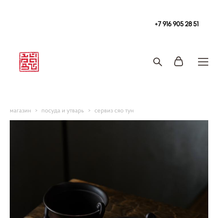
Чайная
в Москве Tea108 м. Китай-Город, Покровка 2/1с2
+7 916 905 28 51
Запись на чайную церемонию и чаепитие
магазин
>
посуда и утварь
>
сервиз сяо тун