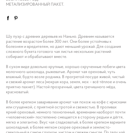
МЕТАЛИЗИРОВАННЫЙ ПАКЕТ.
Шу пуэр с древних деревьев из Наньно. Древним называется
растение возрастом более 300 лет. Они более устойчивы к
болезням и вредителям, но дают меньший урожай. Для создания
сложного букета готового чая листья нескольких растений
собирают и обрабатывают вместе.
В сухом виде довольно крупные, хорошо скрученные побеги цвета
молочного шоколада, рыжеватые. Аромат чая ореховый, чуть
влажный, будто возле родника. В прогретой посуде живой, чистый
и свежий аромат леса (мокрая кора, земля, мох – всё тёплое и очень
приятно пахнет). Настой прозрачный, цвета гречишного мёда,
красноватый.
В более крепком заваривании аромат чая похож на кофе с ирисками
или сгущенкой, с приятной остротой и свежестью. В проливах
яркий ореховый, немного техногенный, временами наоборот почти
«человеческий» постепенно смещается в сторону редьки и дёгтя,
мягко и элегантно. Вкус чая сладковатый, в более крепком варианте
шоколадный, в более мягком скорее ореховый и землисто-
свекольный в самом сладком, чистом и свежем смысле. По телу чай