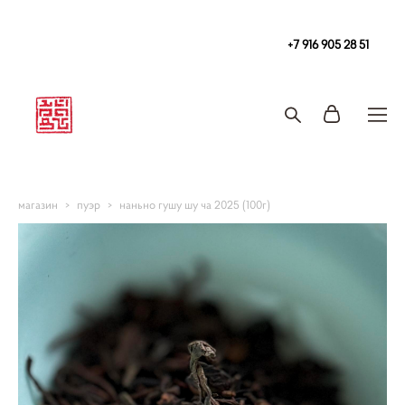
Чайная
в Москве Tea108 м. Китай-Город, Покровка 2/1с2
+7 916 905 28 51
Запись на чайную церемонию и чаепитие
магазин
>
пуэр
>
наньно гушу шу ча 2025 (100г)