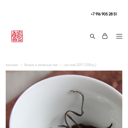
Чайная
в Москве Tea108 м. Китай-Город, Покровка 2/1с2
+7 916 905 28 51
Запись на чайную церемонию и чаепитие
магазин
>
белый и зелёный чай
>
гун мэй 2017 (100гр.)