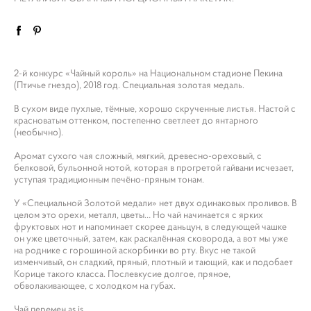
2-й конкурс «Чайный король» на Национальном стадионе Пекина
(Птичье гнездо), 2018 год. Специальная золотая медаль.
В сухом виде пухлые, тёмные, хорошо скрученные листья. Настой с
красноватым оттенком, постепенно светлеет до янтарного
(необычно).
Аромат сухого чая сложный, мягкий, древесно-ореховый, с
белковой, бульонной нотой, которая в прогретой гайвани исчезает,
уступая традиционным печёно-пряным тонам.
У «Специальной Золотой медали» нет двух одинаковых проливов. В
целом это орехи, металл, цветы… Но чай начинается с ярких
фруктовых нот и напоминает скорее даньцун, в следующей чашке
он уже цветочный, затем, как раскалённая сковорода, а вот мы уже
на роднике с горошиной аскорбинки во рту. Вкус не такой
изменчивый, он сладкий, пряный, плотный и тающий, как и подобает
Корице такого класса. Послевкусие долгое, пряное,
обволакивающее, с холодком на губах.
Чай перемен as is