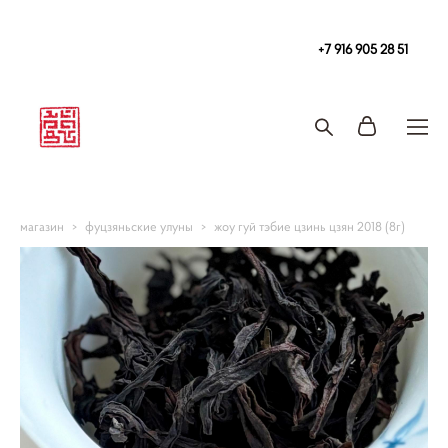
Чайная
в Москве Tea108 м. Китай-Город, Покровка 2/1с2
+7 916 905 28 51
Запись на чайную церемонию и чаепитие
магазин
>
фуцзяньские улуны
>
жоу гуй тэбие цзинь цзян 2018 (8г)