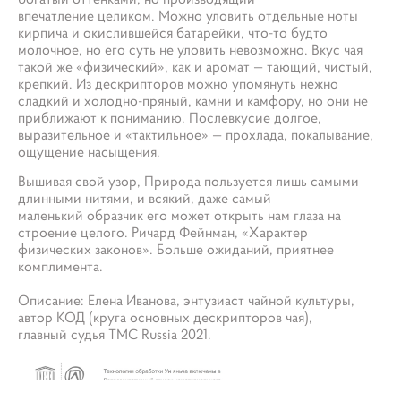
впечатление целиком. Можно уловить отдельные ноты
кирпича и окислившейся батарейки, что-то будто
молочное, но его суть не уловить невозможно. Вкус чая
такой же «физический», как и аромат — тающий, чистый,
крепкий. Из дескрипторов можно упомянуть нежно
сладкий и холодно-пряный, камни и камфору, но они не
приближают к пониманию. Послевкусие долгое,
выразительное и «тактильное» — прохлада, покалывание,
ощущение насыщения.
Вышивая свой узор, Природа пользуется лишь самыми
длинными нитями, и всякий, даже самый
маленький образчик его может открыть нам глаза на
строение целого. Ричард Фейнман, «Характер
физических законов». Больше ожиданий, приятнее
комплимента.
Описание: Елена Иванова, энтузиаст чайной культуры,
автор КОД (круга основных дескрипторов чая),
главный судья ТМС Russia 2021.