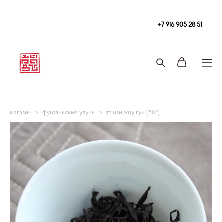
Чайная
в Москве Tea108 м. Китай-Город, Покровка 2/1с2
+7 916 905 28 51
Запись на чайную церемонию и чаепитие
магазин
>
фуцзяньские улуны
>
тэ цзи жоу гуй (50г)