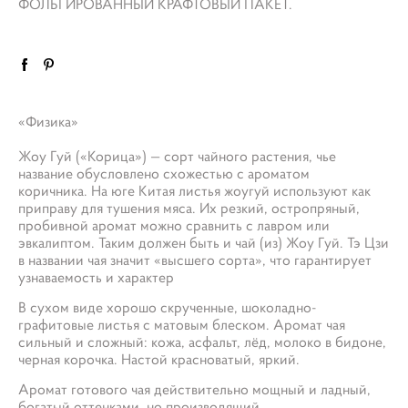
ФОЛЬГИРОВАННЫЙ КРАФТОВЫЙ ПАКЕТ.
«Физика»
Жоу Гуй («Корица») — сорт чайного растения, чье
название обусловлено схожестью с ароматом
коричника. На юге Китая листья жоугуй используют как
приправу для тушения мяса. Их резкий, остропряный,
пробивной аромат можно сравнить с лавром или
эвкалиптом. Таким должен быть и чай (из) Жоу Гуй. Тэ Цзи
в названии чая значит «высшего сорта», что гарантирует
узнаваемость и характер
В сухом виде хорошо скрученные, шоколадно-
графитовые листья с матовым блеском. Аромат чая
сильный и сложный: кожа, асфальт, лёд, молоко в бидоне,
черная корочка. Настой красноватый, яркий.
Аромат готового чая действительно мощный и ладный,
богатый оттенками, но производящий