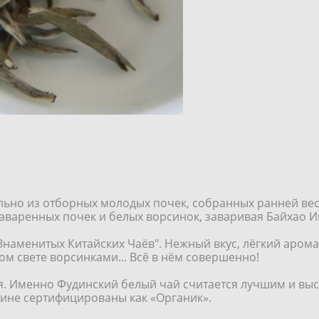
льно из отборных молодых почек, собранных ранней вес
аваренных почек и белых ворсинок, заваривая Байхао И
Знаменитых Китайских Чаёв". Нежный вкус, лёгкий арома
м свете ворсинками... Всё в нём совершенно!
ая. Именно Фудинский белый чай считается лучшим и выс
дине сертифицированы как «Органик».