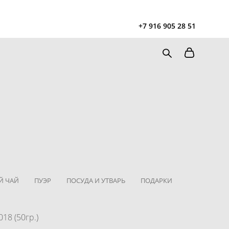
Чайная
в Москве Tea108 м. Китай-Город, Покровка 2/1с2
+7 916 905 28 51
Запись на чайную церемонию и чаепитие
Й ЧАЙ
ПУЭР
ПОСУДА И УТВАРЬ
ПОДАРКИ
18 (50гр.)