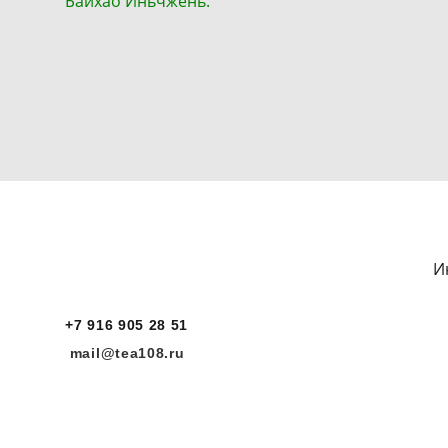
Байхао Иньчжень.
И
+7 916 905 28 51
mail@tea108.ru