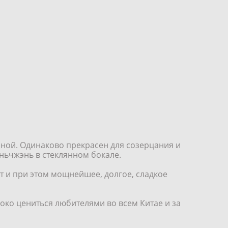
ной. Одинаково прекрасен для созерцания и
ньчжэнь в стеклянном бокале.
т и при этом мощнейшее, долгое, сладкое
око цениться любителями во всем Китае и за