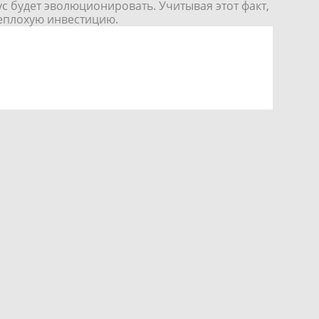
ус будет
эволюционировать. Учитывая этот факт,
неплохую инвестицию.