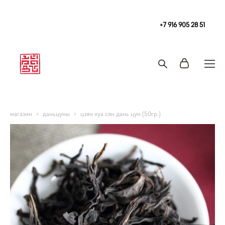
Чайная
в Москве Tea108 м. Китай-Город, Покровка 2/1с2
+7 916 905 28 51
Запись на чайную церемонию и чаепитие
магазин
>
даньцуны
>
цзян хуа сян дань цун (50гр.)