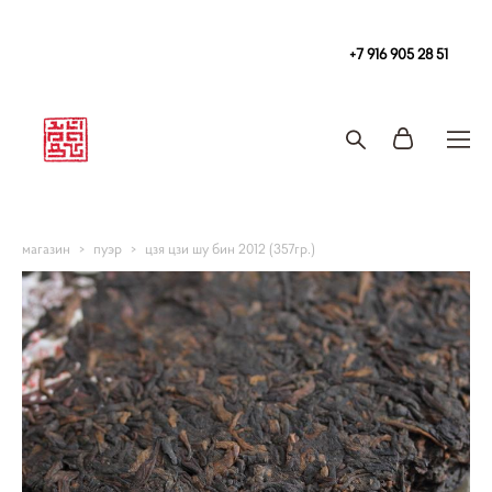
Чайная
в Москве Tea108 м. Китай-Город, Покровка 2/1с2
+7 916 905 28 51
Запись на чайную церемонию и чаепитие
магазин
>
пуэр
>
цзя цзи шу бин 2012 (357гр.)