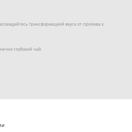
аслаждайтесь трансформацией вкуса от пролива к
онечно глубокий чай.
ии