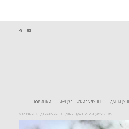
НОВИНКИ
ФУЦЗЯНЬСКИЕ УЛУНЫ
ДАНЬЦУН
магазин
>
даньцуны
>
дань цун цю юй (8г х 7шт)