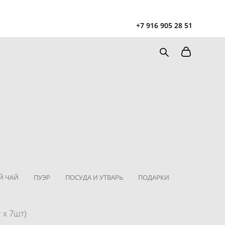
Чайная
в Москве Tea108 м. Китай-Город, Покровка 2/1с2
+7 916 905 28 51
Запись на чайную церемонию и чаепитие
Й ЧАЙ
ПУЭР
ПОСУДА И УТВАРЬ
ПОДАРКИ
 х 7шт)