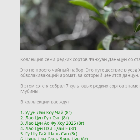
Коллекция семи редких сортов Фэнхуан Даньцун со ста
Это не просто чайный набор. Это путешествие в уезд 
обволакивающий аромат, за который ценится данцун.
В этом сэте я собрал 7 культовых редких сортов зна
глубины.
В колллекции вас ждут:
1. Удун Лэй Коу Чай (8г)
2. Лао Цун Гун Сян (8г)
3. Лао Цун Ао Фу Хоу 2025 (8г)
4. Лао Цун Цзи Цзай Е (8г)
5. Гу Шу Гай Шань Сян (8г)
6. Нянь Цзы Сань Дань Цун (8г)