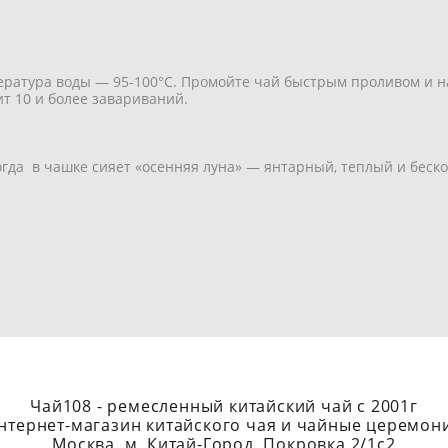
ература воды — 95-100°С. Промойте чай быстрым проливом и н
ит 10 и более завариваний.
огда в чашке сияет «осенняя луна» — янтарный, теплый и беск
Чай108 - ремесленный китайский чай с 2001г
нтернет-магазин китайского чая и чайные церемон
Москва, м. Китай-Город. Покровка 2/1с2