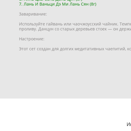
7. Лань И Ваньци Дэ Ми Лань Сян (8г)
Заваривание:
Используйте гайвань или чаочжоусский чайник. Темп
проливу. Данцун со старых деревьев стоек — он держ
Настроение:
Этот сет создан для долгих медитативных чаепитий, к
И