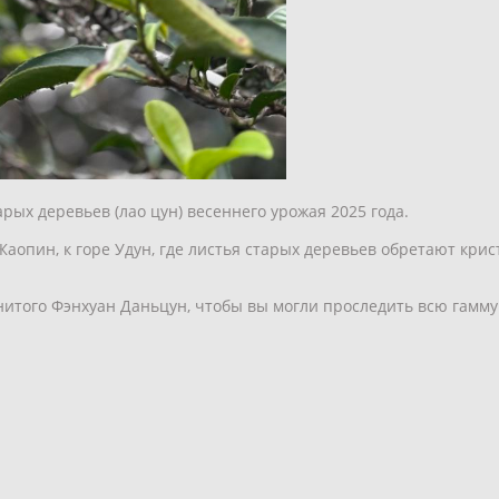
рых деревьев (лао цун) весеннего урожая 2025 года.
Жаопин, к горе Удун, где листья старых деревьев обретают крис
менитого Фэнхуан Даньцун, чтобы вы могли проследить всю гам