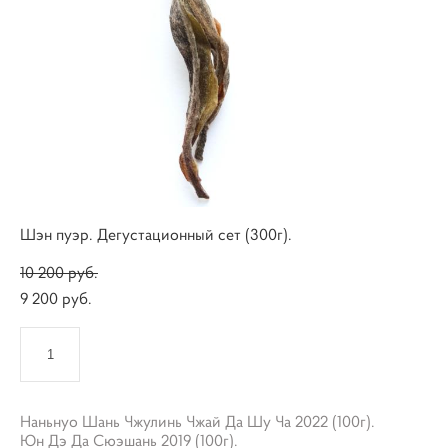
Шэн пуэр. Дегустационный сет (300г).
10 200 pуб.
9 200 pуб.
КУПИТЬ
Наньнуо Шань Чжулинь Чжай Да Шу Ча 2022 (100г).
​Юн Дэ Да Сюэшань 2019 (100г).