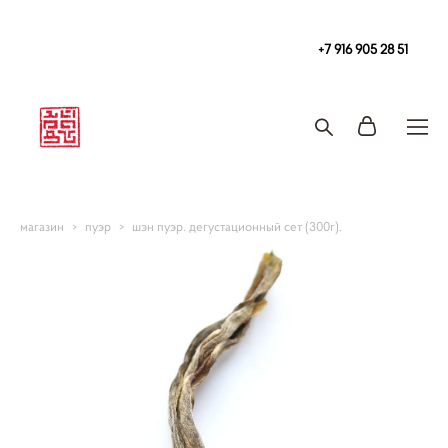
Чайная
в Москве Tea108 м. Китай-Город, Покровка 2/1с2
+7 916 905 28 51
Запись на чайную церемонию и чаепитие
магазин
>
пуэр
>
шэн пуэр. дегустационный сет (300г).