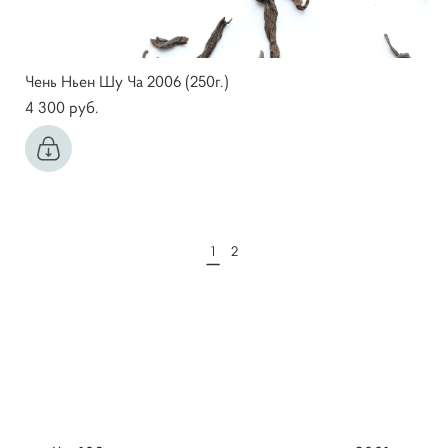
Чень Ньен Шу Ча 2006 (250г.)
4 300 pуб.
1
2