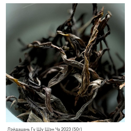
Лэйдашань Гу Шу Шэн Ча 2023 (50г)