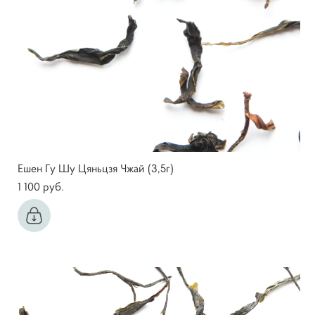
Ешен Гу Шу Цяньцзя Чжай (3,5г)
1 100 pуб.