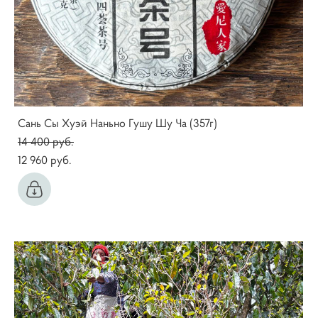
Сань Сы Хуэй Наньно Гушу Шу Ча (357г)
14 400 pуб.
12 960 pуб.