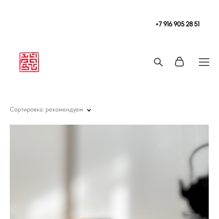
Чайная
в Москве Tea108 м. Китай-Город, Покровка 2/1с2
+7 916 905 28 51
Запись на чайную церемонию и чаепитие
Сортировка:
рекомендуем